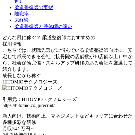
道】
柔道整復師の実態
離職率
未経験
柔道整復師と整体師の違い
どんな風に稼ぐ？
柔道整復師におすすめの
採用情報
こちらでは、就職先選びに悩んでいる柔道整復師向けに、安
定して成長できる会社（接骨院の店舗数が10店舗以上）中か
ら、社会保険完備・スキルアップ研修のある会社を厳選して
紹介します。
成長しながら稼ぐ
HITOMIOテクノロジーズ
引用元：HITOMIOテクノロジーズ
https://hitomio.co.jp/recruit/
新人向け、技術向上、マネジメントなどキャリアに合わせた
多種多彩な研修
月収
24.5
万円～
(現職給与保障あり)