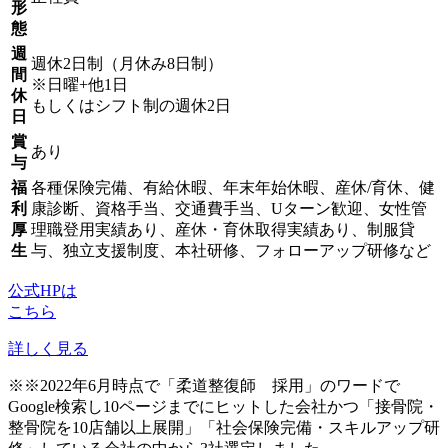
形
態
週
週休2日制（月休み8日制）
間
※日曜+他1日
休
もしくはシフト制の週休2日
日
賞
あり
与
福
各種保険完備、有給休暇、年末年始休暇、産休/育休、健
利
康診断、資格手当、交通費手当、Uターン歓迎、女性管
厚
理職登用実績あり、産休・育休取得実績あり、制服貸
生
与、独立支援制度、本社研修、フォローアップ研修など
公式HPは
こちら
詳しく見る
※※2022年6月時点で「柔道整復師 採用」のワードで
Google検索し10ページまでにヒットした会社かつ「接骨院・
整骨院を10店舗以上展開」「社会保険完備・スキルアップ研