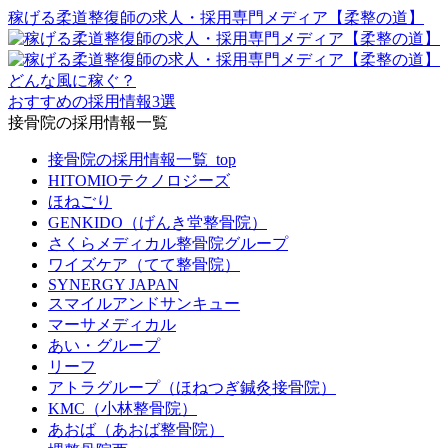
稼げる柔道整復師の求人・採用専門メディア【柔整の道】
どんな風に稼ぐ？
おすすめの採用情報3選
接骨院の採用情報一覧
接骨院の採用情報一覧_top
HITOMIOテクノロジーズ
ほねごり
GENKIDO（げんき堂整骨院）
さくらメディカル整骨院グループ
ワイズケア（てて整骨院）
SYNERGY JAPAN
スマイルアンドサンキュー
マーサメディカル
あい・グループ
リーフ
アトラグループ（ほねつぎ鍼灸接骨院）
KMC（小林整骨院）
あおば（あおば整骨院）