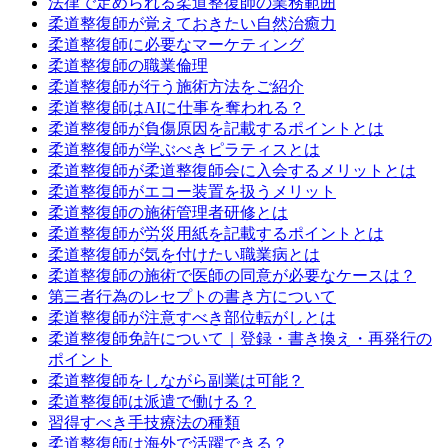
法律で定められる柔道整復師の業務範囲
柔道整復師が覚えておきたい自然治癒力
柔道整復師に必要なマーケティング
柔道整復師の職業倫理
柔道整復師が行う施術方法をご紹介
柔道整復師はAIに仕事を奪われる？
柔道整復師が負傷原因を記載するポイントとは
柔道整復師が学ぶべきピラティスとは
柔道整復師が柔道整復師会に入会するメリットとは
柔道整復師がエコー装置を扱うメリット
柔道整復師の施術管理者研修とは
柔道整復師が労災用紙を記載するポイントとは
柔道整復師が気を付けたい職業病とは
柔道整復師の施術で医師の同意が必要なケースは？
第三者行為のレセプトの書き方について
柔道整復師が注意すべき部位転がしとは
柔道整復師免許について｜登録・書き換え・再発行の
ポイント
柔道整復師をしながら副業は可能？
柔道整復師は派遣で働ける？
習得すべき手技療法の種類
柔道整復師は海外で活躍できる？