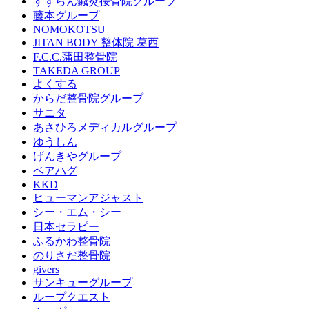
すずらん鍼灸接骨院グループ
藤本グループ
NOMOKOTSU
JITAN BODY 整体院 葛西
F.C.C.蒲田整骨院
TAKEDA GROUP
よくする
からだ整骨院グループ
サニタ
あさひろメディカルグループ
ゆうしん
げんきやグループ
ベアハグ
KKD
ヒューマンアジャスト
シー・エム・シー
日本セラピー
ふるかわ整骨院
のりさだ整骨院
givers
サンキューグループ
ループクエスト