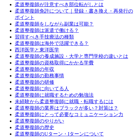
柔道整復師が注意すべき部位転がしとは
柔道整復師免許について｜登録・書き換え・再発行の
ポイント
柔道整復師をしながら副業は可能？
柔道整復師は派遣で働ける？
習得すべき手技療法の種類
柔道整復師は海外で活躍できる？
西洋医学と東洋医学
柔道整復師の養成施設・大学と専門学校の違いとは
柔道整復師の資格取得にかかる学費
柔道整復師の年収
柔道整復師の勤務事情
柔道整復師の研修
柔道整復師に向いてる人
柔道整復師に就職するための勉強法
未経験から柔道整復師に就職・転職するには
柔道整復師の業界はブラックが多い？対策は？
柔道整復師にとって必要なコミュニケーション力
柔道整復師のやりがい
柔道整復師の歴史
柔道整復師のUターン・Iターンについて