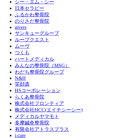
シー・エム・シー
日本セラピー
ふるかわ整骨院
のりさだ整骨院
givers
サンキューグループ
ループクエスト
ムーヴ
つくも
ハートメディカル
みんなの整骨院（MSG）
わだち整骨院グループ
N&H
笑顔道
HSコーポレーション
らくあ整骨院
株式会社フロンティア
株式会社HCC(エイチシーシー)
メディカルヤマモト
多摩鍼灸整骨院
有限会社アトラスプラス
i-care