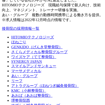
修」している会社の中から3社選定しました。
HITOMIOテクノロジーズ 現職給与保障で新人向け、技術
向上、マネジメント、トレーナー研修を実施。
あい・グループ 複数の勤務時間携帯による働き方を提供。
※求人情報は2022年12月時点の情報です。
接骨院の採用情報一覧
HITOMIOテクノロジーズ
ほねごり
GENKIDO（げんき堂整骨院）
さくらメディカル整骨院グループ
ワイズケア（てて整骨院）
SYNERGY JAPAN
スマイルアンドサンキュー
マーサメディカル
あい・グループ
リーフ
アトラグループ（ほねつぎ鍼灸接骨院）
KMC（小林整骨院）
あおば（あおば整骨院）
堺整骨院西