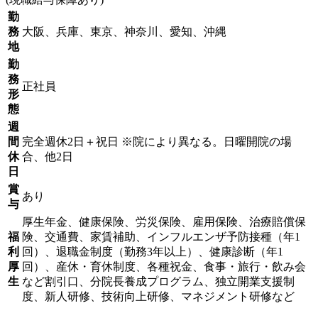
勤
務
大阪、兵庫、東京、神奈川、愛知、沖縄
地
勤
務
正社員
形
態
週
間
完全週休2日＋祝日 ※院により異なる。日曜開院の場
休
合、他2日
日
賞
あり
与
厚生年金、健康保険、労災保険、雇用保険、治療賠償保
福
険、交通費、家賃補助、インフルエンザ予防接種（年1
利
回）、退職金制度（勤務3年以上）、健康診断（年1
厚
回）、産休・育休制度、各種祝金、食事・旅行・飲み会
生
など割引口、分院長養成プログラム、独立開業支援制
度、新人研修、技術向上研修、マネジメント研修など