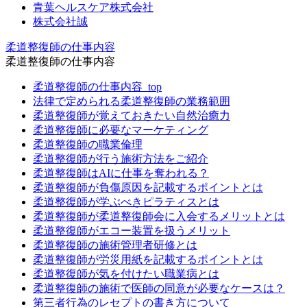
青葉ヘルスケア株式会社
株式会社誠
柔道整復師の仕事内容
柔道整復師の仕事内容
柔道整復師の仕事内容_top
法律で定められる柔道整復師の業務範囲
柔道整復師が覚えておきたい自然治癒力
柔道整復師に必要なマーケティング
柔道整復師の職業倫理
柔道整復師が行う施術方法をご紹介
柔道整復師はAIに仕事を奪われる？
柔道整復師が負傷原因を記載するポイントとは
柔道整復師が学ぶべきピラティスとは
柔道整復師が柔道整復師会に入会するメリットとは
柔道整復師がエコー装置を扱うメリット
柔道整復師の施術管理者研修とは
柔道整復師が労災用紙を記載するポイントとは
柔道整復師が気を付けたい職業病とは
柔道整復師の施術で医師の同意が必要なケースは？
第三者行為のレセプトの書き方について