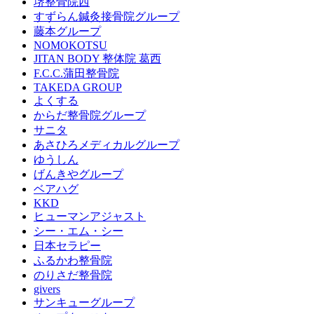
堺整骨院西
すずらん鍼灸接骨院グループ
藤本グループ
NOMOKOTSU
JITAN BODY 整体院 葛西
F.C.C.蒲田整骨院
TAKEDA GROUP
よくする
からだ整骨院グループ
サニタ
あさひろメディカルグループ
ゆうしん
げんきやグループ
ベアハグ
KKD
ヒューマンアジャスト
シー・エム・シー
日本セラピー
ふるかわ整骨院
のりさだ整骨院
givers
サンキューグループ