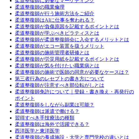
柔道整復師に必要なマーケティング
柔道整復師の職業倫理
柔道整復師が行う施術方法をご紹介
柔道整復師はAIに仕事を奪われる？
柔道整復師が負傷原因を記載するポイントとは
柔道整復師が学ぶべきピラティスとは
柔道整復師が柔道整復師会に入会するメリットとは
柔道整復師がエコー装置を扱うメリット
柔道整復師の施術管理者研修とは
柔道整復師が労災用紙を記載するポイントとは
柔道整復師が気を付けたい職業病とは
柔道整復師の施術で医師の同意が必要なケースは？
第三者行為のレセプトの書き方について
柔道整復師が注意すべき部位転がしとは
柔道整復師免許について｜登録・書き換え・再発行の
ポイント
柔道整復師をしながら副業は可能？
柔道整復師は派遣で働ける？
習得すべき手技療法の種類
柔道整復師は海外で活躍できる？
西洋医学と東洋医学
柔道整復師の養成施設・大学と専門学校の違いとは