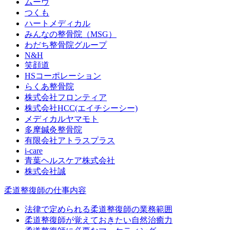
ムーヴ
つくも
ハートメディカル
みんなの整骨院（MSG）
わだち整骨院グループ
N&H
笑顔道
HSコーポレーション
らくあ整骨院
株式会社フロンティア
株式会社HCC(エイチシーシー)
メディカルヤマモト
多摩鍼灸整骨院
有限会社アトラスプラス
i-care
青葉ヘルスケア株式会社
株式会社誠
柔道整復師の仕事内容
法律で定められる柔道整復師の業務範囲
柔道整復師が覚えておきたい自然治癒力