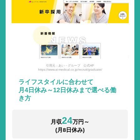
引用元：あい・グループ 公式HP
https://www.ai-medical.co.jp/recruit/graduate/
ライフスタイルに合わせて
月4日休み～12日休みまで選べる働
き方
24
月収
万円～
(月8日休み)