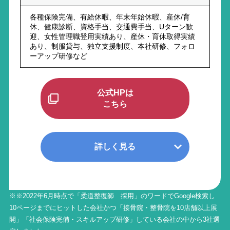
各種保険完備、有給休暇、年末年始休暇、産休/育
休、健康診断、資格手当、交通費手当、Uターン歓
迎、女性管理職登用実績あり、産休・育休取得実績
あり、制服貸与、独立支援制度、本社研修、フォロ
ーアップ研修など
公式HPは
こちら
詳しく見る
※※2022年6月時点で「柔道整復師 採用」のワードでGoogle検索し
10ページまでにヒットした会社かつ「接骨院・整骨院を10店舗以上展
開」「社会保険完備・スキルアップ研修」している会社の中から3社選