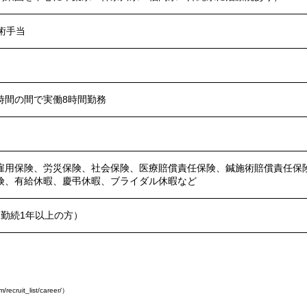
術手当
時間の間で実働8時間勤務
雇用保険、労災保険、社会保険、医療賠償責任保険、鍼施術賠償責任保
険、有給休暇、慶弔休暇、ブライダル休暇など
・勤続1年以上の方）
/recruit_list/career/）