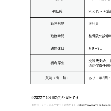
初任給
20万円～＋施
勤務形態
正社員
勤務時間
整骨院の診療
週間休日
月8～9日
交通費支給、
福利厚生
術賠償責任保
賞与（有・無）
あり（年2回
※2022年10月時点の情報です
引用元：メディカルヤマモト公式サイト
（https://www.saiyo-seikotu.com