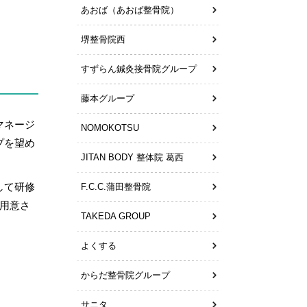
あおば（あおば整骨院）
堺整骨院西
すずらん鍼灸接骨院グループ
藤本グループ
マネージ
NOMOKOTSU
プを望め
JITAN BODY 整体院 葛西
して研修
F.C.C.蒲田整骨院
用意さ
TAKEDA GROUP
よくする
からだ整骨院グループ
サニタ