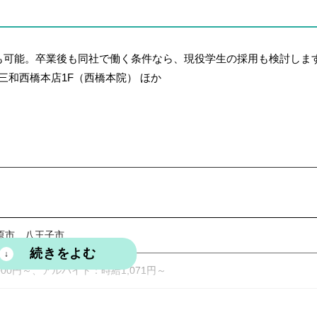
期休暇、通勤手当、車通勤要相談、社会保険完備（健康保険・厚生年金
も可能。卒業後も同社で働く条件なら、現役学生の採用も検討しま
険）、退職金制度、有休休暇、産休・育休制度、研修補助
 三和西橋本店1F（西橋本院） ほか
原市、八王子市
000円～、アルバイト：時給1,071円～
ト、アルバイト、業務委託