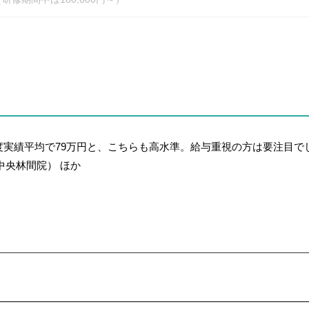
選択可能）
宅手当、交通費全額支給、社会保険完備
度実績平均で79万円と、こちらも高水準。給与重視の方は要注目で
中央林間院） ほか