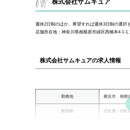
株式会社サムキュア
週間休日
シフト制
夏季休暇、冬
福利厚生
週休2日制のほか、希望すれば週休3日制の選択
保険・労災保
店舗所在地：神奈川県相模原市緑区西橋本4-1-1
賞与（有・無）
有
株式会社サムキュアの求人情報
勤務地
横浜市、相模
初任給
正社員：230,
勤務形態
正社員、パー