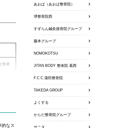
あおば（あおば整骨院）
堺整骨院西
すずらん鍼灸接骨院グループ
藤本グループ
NOMOKOTSU
／大学卒
JITAN BODY 整体院 葛西
F.C.C.蒲田整骨院
TAKEDA GROUP
よくする
からだ整骨院グループ
率的なス
ま
サニタ