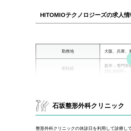
HITOMIOテクノロジーズの求人情
勤務地
大阪、兵庫、
新卒：専門学校卒
初任給
250,000円～
勤務形態
正社員
勤務時間
①9:00～12：
石坂整形外科クリニック
週間休日
完全週休2日
整形外科クリニックの休診日を利用して診療し
厚生年金、健