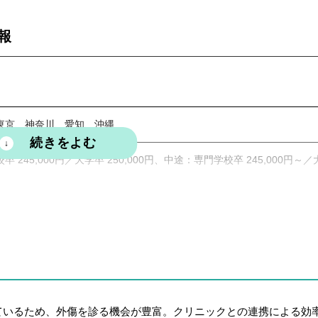
報
東京、神奈川、愛知、沖縄
 245,000円／大学卒 250,000円、中途：専門学校卒 245,000円～
30／15:30～20:00、②11:00～20:30（休憩1.5時間） ※転属院による
＋祝日分 ※院により異なる。日曜開院の場合、他2日
ているため、外傷を診る機会が豊富。クリニックとの連携による効
康保険、労災保険、雇用保険、治療賠償保険、交通費支給（月25,000円