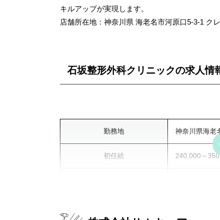
福利厚生
で）、家賃補
キルアップが実現します。
祝い金、食事
店舗所在地：神奈川県 海老名市河原口5-3-1 ク
賞与（有・無）
有
石坂整形外科クリニックの求人情
勤務地
神奈川県海老
初任給
240,000～350
勤務形態
要問合せ
勤務時間
平日8:30～20