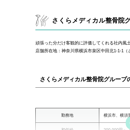
勤務時間
10:00～13:30
さくらメディカル整骨院
週間休日
週休2日制（
達成手当、役
福利厚生
頑張った分だけ客観的に評価してくれる社内風
行、福利厚生
店舗所在地：神奈川県横浜市泉区中田北1-1-1
賞与（有・無）
要問合せ
さくらメディカル整骨院グループ
勤務地
横浜市、横須
初任給
200,000円