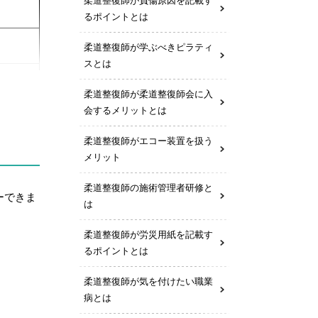
柔道整復師が負傷原因を記載す
るポイントとは
柔道整復師が学ぶべきピラティ
スとは
柔道整復師が柔道整復師会に入
会するメリットとは
柔道整復師がエコー装置を扱う
メリット
手当
柔道整復師の施術管理者研修と
ーできま
本社研
は
り、院
柔道整復師が労災用紙を記載す
るポイントとは
柔道整復師が気を付けたい職業
病とは