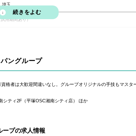
、埼玉
～（試用期間あり）
バイト
0、15:00～20:00、②早番8:00～17:30、③遅番13:00～22:30
ャパングループ
制（シフト制）
（雇用保険・労災保険・厚生年金・健康保険）、交通費全額支給、引越
有資格者は大歓迎間違いなし。グループオリジナルの手技もマスタ
円）、各種手当有（住宅手当/資格手当等）、昇給（随時）、賞与年2回、
月間）、有給休暇、制服（スクラブ）貸与、健康診断、独立支援制度あ
内勉強会、家族割引制度、産休・育休制度、お祝い金制度
湘南シティ2F（平塚OSC湘南シティ店） ほか
ループの求人情報