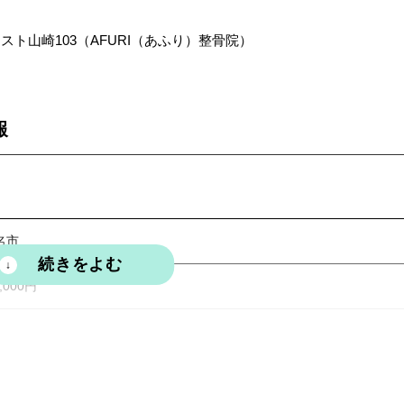
助、インフルエンザ予防接種、退職金制度、健康診断、産休・育休制度
・旅行・飲み会など割引、分院長養成プログラム、独立開業支援制度
レスト山崎103（AFURI（あふり）整骨院）
報
名市
,000円
:15（休憩120分）、土日祝日8:30～14:15