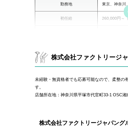
勤務地
東京、神奈川
初任給
260,000円
勤務形態
正社員、アル
勤務時間
①9:00～13:0
株式会社ファクトリージ
週間休日
完全週休2日
社会保険完備
未経験・無資格者でも応募可能なので、柔整の
（最大30万
福利厚生
修（最大2か
す。
内・グループ
店舗所在地：神奈川県平塚市代官町33-1 OSC
賞与（有・無）
有
株式会社ファクトリージャパング