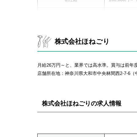
勤務形態
要問合せ
勤務時間
要問合せ
株式会社ほねごり
週間休日
週休2日制（
福利厚生
家族手当、住
月給26万円～と、業界では高水準。賞与は前年
店舗所在地：神奈川県大和市中央林間西2-7-6（
賞与（有・無）
要問合せ
株式会社ほねごりの求人情報