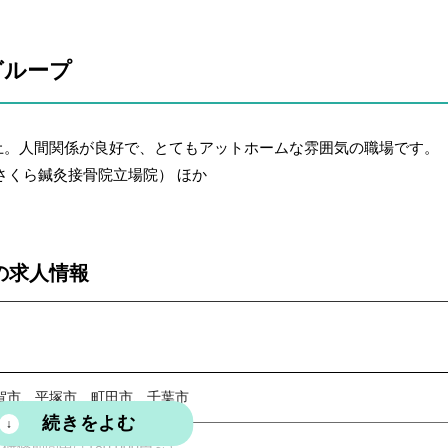
、15:00～20:00
グループ
週休3日制可）
職手当、社会保険完備（健康保険・厚生年金・雇用保険・労災保険）、
土。人間関係が良好で、とてもアットホームな雰囲気の職場です。
クラブ加入（各種優待制度あり）、研修会
（さくら鍼灸接骨院立場院） ほか
の求人情報
賀市、平塚市、町田市、千葉市
～（研修期間中は180,000円～）