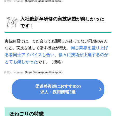
参照元：engage
（https://en-gage.net/honegori/）
入社後新卒研修の実技練習が楽しかった
です！
実技練習では、まだ会って1週間しか経ってない同期のみん
なと、実技を通して話す機会が増え、
同じ業界を盛り上げ
る者同士アドバイスし合い、徐々に技術が上達するのが
とても楽しかった
です。（後略）
参照元：engage
（https://en-gage.net/honegori/）
柔道整復師におすすめの
求人・採用情報3選
ほねごりの特徴