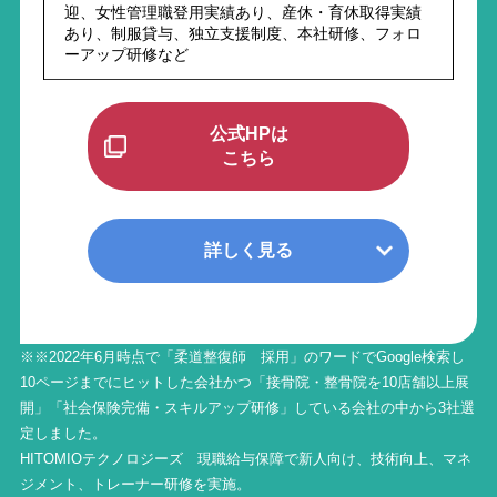
迎、女性管理職登用実績あり、産休・育休取得実績
あり、制服貸与、独立支援制度、本社研修、フォロ
ーアップ研修など
公式HPは
こちら
詳しく見る
※※2022年6月時点で「柔道整復師 採用」のワードでGoogle検索し
10ページまでにヒットした会社かつ「接骨院・整骨院を10店舗以上展
開」「社会保険完備・スキルアップ研修」している会社の中から3社選
定しました。
HITOMIOテクノロジーズ 現職給与保障で新人向け、技術向上、マネ
ジメント、トレーナー研修を実施。